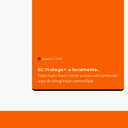
agosto 3, 2026
BC Protege+: a ferramenta...
Seja muito bem-vindo a mais um conteúdo
aqui do blog! Hoje vamos falar...