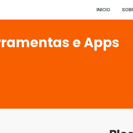
INICIO
SOB
rramentas e Apps