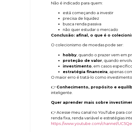
Não é indicado para quem:
está começando a investir
precisa de liquidez
busca renda passiva
não quer estudar o mercado
Conclusão: afinal, o que é o coleci
O colecionismo de moedas pode ser:
hobby
, quando o prazer vem em pr
proteção de valor
, quando envol
investimento
, em casos específi
estratégia financeira
, apenas c
O maior erro é tratá-lo como investimento 
👉
Conhecimento, propósito e equilíb
inteligente.
Quer aprender mais sobre investimen
👉 Acesse meu canal no YouTube para con
renda fixa, renda variável e estratégias i
https://www.youtube.com/channel/UC5Q