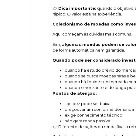
👉
Dica importante:
quando o objetivo 
rápido. O valor está na experiência.
Colecionismo de moedas como inve
Aqui começam as dúvidas mais comuns.
Sim,
algumas moedas podem se valor
de forma automática nem garantida.
Quando pode ser considerado inves
quando há estudo prévio do merca
quando se busca moedas raras e b
quando há liquidez no mercado nu
quando o horizonte é de longo pra
Pontos de atenção:
liquidez pode ser baixa
preços variam conforme demanda
exige conhecimento técnico
não gera renda passiva
👉 Diferente de ações ou renda fixa, o reto