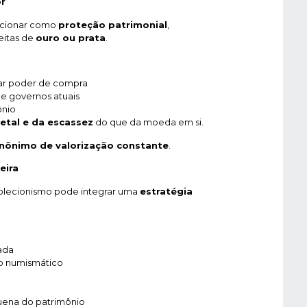
r
uncionar como
proteção patrimonial
,
eitas de
ouro ou prata
.
ar poder de compra
e governos atuais
ônio
etal e da escassez
do que da moeda em si.
inônimo de valorização constante
.
eira
colecionismo pode integrar uma
estratégia
cada
o numismático
uena do patrimônio