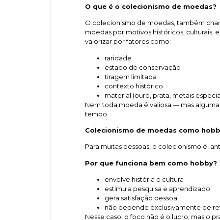
O que é o colecionismo de moedas?
O colecionismo de moedas, também ch
moedas por motivos históricos, culturais,
valorizar por fatores como:
raridade
estado de conservação
tiragem limitada
contexto histórico
material (ouro, prata, metais especia
Nem toda moeda é valiosa — mas algumas
tempo.
Colecionismo de moedas como hob
Para muitas pessoas, o colecionismo é, a
Por que funciona bem como hobby?
envolve história e cultura
estimula pesquisa e aprendizado
gera satisfação pessoal
não depende exclusivamente de ret
Nesse caso, o foco não é o lucro, mas o p