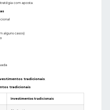
stratégia com aposta.
das
icional
em alguns casos)
ro
uada
nvestimentos tradicionais
.
tos tradicionais
Investimentos tradicionais