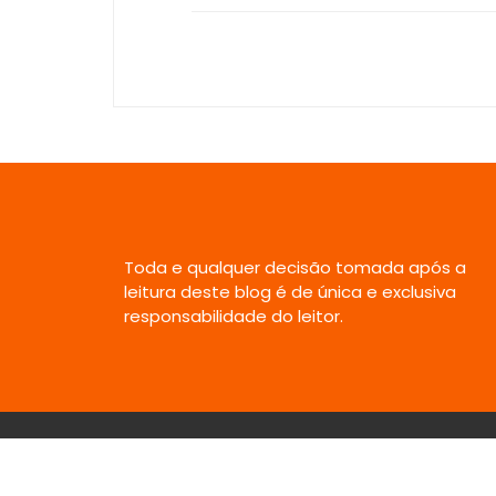
Toda e qualquer decisão tomada após a
leitura deste blog é de única e exclusiva
responsabilidade do leitor.