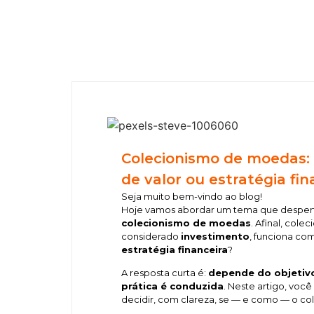
Colecionismo de moedas: 
de valor ou estratégia fin
Seja muito bem-vindo ao blog!
Hoje vamos abordar um tema que desperta
colecionismo de moedas
. Afinal, col
considerado
investimento
, funciona c
estratégia financeira
?
A resposta curta é:
depende do objetiv
prática é conduzida
. Neste artigo, voc
decidir, com clareza, se — e como — o co