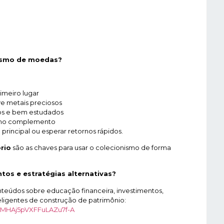
onismo de moedas?
imeiro lugar
ve metais preciosos
cos e bem estudados
omo complemento
principal ou esperar retornos rápidos.
rio
são as chaves para usar o colecionismo de forma
tos e estratégias alternativas?
teúdos sobre educação financeira, investimentos,
nteligentes de construção de patrimônio:
eMHAj5pVXFFuLAZu7f-A