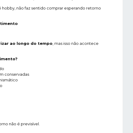
é hobby, não faz sentido comprar esperando retorno
stimento
izar ao longo do tempo
, mas isso não acontece
timento?
do
em conservadas
mismático
zo
rno não é previsível.