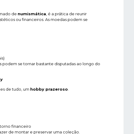
amado de
numismática
, é a prática de reunir
 estéticos ou financeiros. As moedas podem se
is)
 podem se tornar bastante disputadas ao longo do
by
ntes de tudo, um
hobby prazeroso
.
orno financeiro
razer de montar e preservar uma coleção.