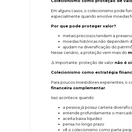
Colecionismo como proteção de valo
Em alguns casos, o colecionismo pode f
especialmente quando envolve moedas f
Por que pode proteger valor?
metais preciosos tendem a preserv
moedas históricas não dependem d
ajudam na diversificação do patrim
Nesse cenário, a proteção vem mais do
m
⚠️ Importante: proteção de valor
não é s
Colecionismo como estratégia financ
Para poucos investidores experientes, o 
financeira complementar
.
Isso acontece quando:
a pessoa já possui carteira diversifi
entende profundamente o mercad
aceita baixa liquidez
pensa no longo prazo
vê o colecionismo como parte peq