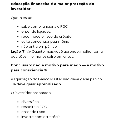
Educação financeira é a maior proteção do
investidor
Quem estuda:
sabe como funciona o FGC
entende liquidez
reconhece o risco de crédito
evita concentrar patrimônio
não entra em pânico
Lição 7:
👉 Quanto mais você aprende, melhor toma
decisões — e menos sofre em crises.
Conclusão: não é motivo para medo — é motivo
para consciência
✨
A liquidação do Banco Master não deve gerar pânico.
Ela deve gerar
aprendizado
.
O investidor preparado:
diversifica
respeita o FGC
entende risco
investe com estratégia