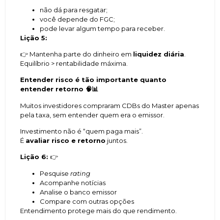
não dá para resgatar;
você depende do FGC;
pode levar algum tempo para receber.
Lição 5:
👉 Mantenha parte do dinheiro em
liquidez diária
.
Equilíbrio > rentabilidade máxima.
Entender risco é tão importante quanto
entender retorno
🧠📊
Muitos investidores compraram CDBs do Master apenas
pela taxa, sem entender quem era o emissor.
Investimento não é “quem paga mais”.
É
avaliar risco e retorno
juntos.
Lição 6:
👉
Pesquise
rating
Acompanhe notícias
Analise o banco emissor
Compare com outras opções
Entendimento protege mais do que rendimento.