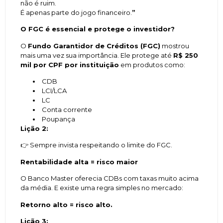
não é ruim.
É apenas parte do jogo financeiro.
”
O FGC é essencial e protege o investidor
?
O
Fundo Garantidor de Créditos (FGC)
mostrou
mais uma vez sua importância. Ele protege até
R$ 250
mil por CPF por instituição
em produtos como:
CDB
LCI/LCA
LC
Conta corrente
Poupança
Lição 2:
👉 Sempre invista respeitando o limite do FGC.
Rentabilidade alta = risco maior
O Banco Master oferecia CDBs com taxas muito acima
da média. E existe uma regra simples no mercado:
Retorno alto = risco alto.
Lição 3: